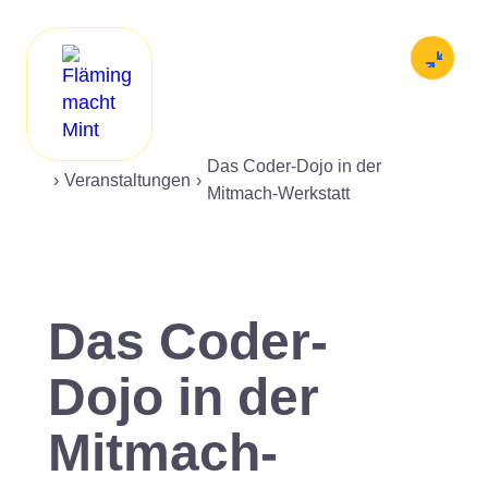
Angebot
Menü
Werkstätten
Das Coder-Dojo in der
News
›
Veranstaltungen
›
Mitmach-Werkstatt
Netzwerk
MINTmachen
Das Coder-
Downloads
Dojo in der
Mitmach-