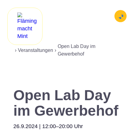
Angebot
Menü
Werkstätten
Open Lab Day im
News
›
Veranstaltungen
›
Gewerbehof
Netzwerk
MINTmachen
Open Lab Day
Downloads
im Gewerbehof
26.9.2024 | 12:00–20:00 Uhr