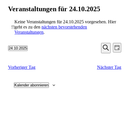
Veranstaltungen für 24.10.2025
Keine Veranstaltungen für 24.10.2025 vorgesehen. Hier
geht es zu den
nächsten bevorstehenden
Hinweis
Veranstaltungen
.
Veransta
Vera
24.10.2025
Tag
Ansic
Suche
Datum
Suche
Navi
wählen.
und
Vorheriger Tag
Nächster Tag
Ansichten
Navigati
Kalender abonnieren