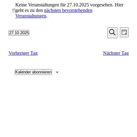
Keine Veranstaltungen für 27.10.2025 vorgesehen. Hier
geht es zu den
nächsten bevorstehenden
Hinweis
Veranstaltungen
.
Veransta
Vera
27.10.2025
Tag
Ansic
Suche
Datum
Suche
Navi
wählen.
und
Vorheriger Tag
Nächster Tag
Ansichten
Navigati
Kalender abonnieren