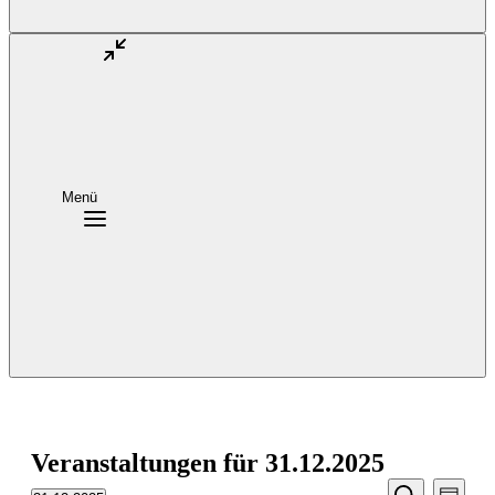
Menü
Veranstaltungen für 31.12.2025
Veransta
Vera