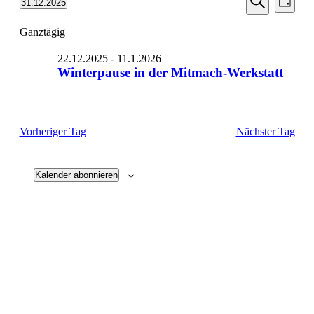
31.12.2025
Tag
Ansic
Suche
Datum
Suche
Navi
wählen.
Ganztägig
und
Ansichten
22.12.2025
-
11.1.2026
Navigati
Winterpause in der Mitmach-Werkstatt
Vorheriger Tag
Nächster Tag
Kalender abonnieren