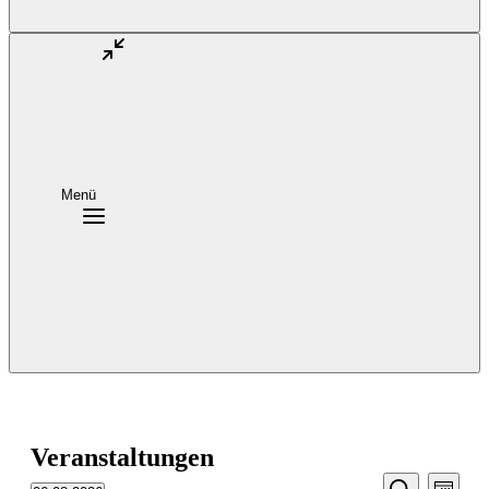
Menü
Veranstaltungen
Veransta
Vera