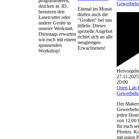
programmieren,
Gewerbeho
drucken in 3D,
Einmal im Monat
benutzen den
dürfen auch die
Lasercutter oder
"Großen" bei uns
andere Geräte in
tüfteln. Dieses
unserer Werkstatt.
spezielle Angebot
Dienstags erwarten
richtet sich an alle
wir euch mit einem
neugierigen
spannenden
Erwachsenen!
Workshop!
Hervorgeh
27.11.2025
20:00
Open Lab 
Gewerbeho
Der Maker
Gewerbehof
jeden Donn
von 12:00 b
für euch se
Pforten. K
mit euren P